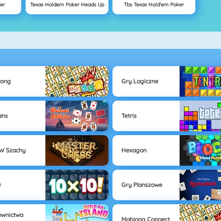
er
Texas Holdem Poker Heads Up
Tbs Texas Hold'em Poker
jong
Gry Logiczne
ans
Tetris
W Szachy
Hexagon
0
Gry Planszowe
ownictwa
Mahjong Connect