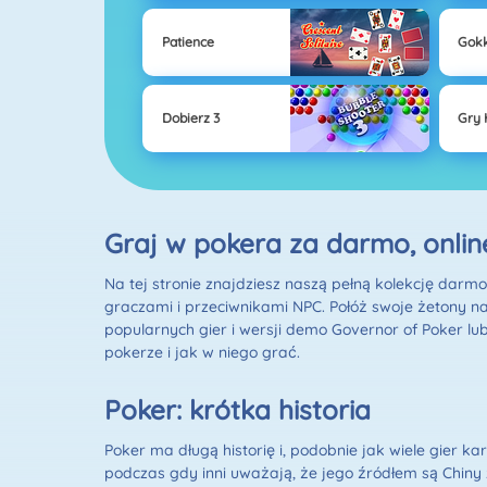
Patience
Gok
Dobierz 3
Gry
Graj w pokera za darmo, onli
Na tej stronie znajdziesz naszą pełną kolekcję darmo
graczami i przeciwnikami NPC. Połóż swoje żetony n
popularnych gier i wersji demo Governor of Poker lu
pokerze i jak w niego grać.
Poker: krótka historia
Poker ma długą historię i, podobnie jak wiele gier k
podczas gdy inni uważają, że jego źródłem są Chiny 