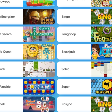
gowego
 Energizer
Bingo
 Search
Pengapop
le Quest
Blackjack
lock
Sobic
Rzędzie
Saper
cell
Kasyno