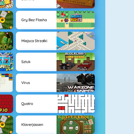
Gry Bez Flasha
Miejsca Strzałki
Sztuk
Virus
Quatro
Klaverjassen