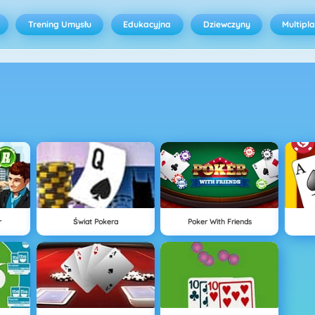
Trening Umysłu
Edukacyjna
Dziewczyny
Multipl
r
Świat Pokera
Poker With Friends