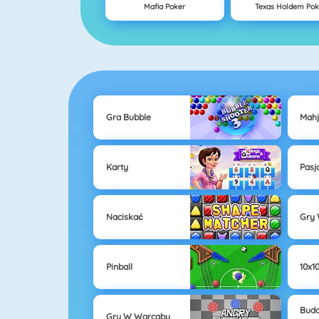
Mafia Poker
Texas Holdem Pok
Gra Bubble
Mah
Karty
Pasj
Naciskać
Gry 
Pinball
10x1
Bud
Gry W Warcaby