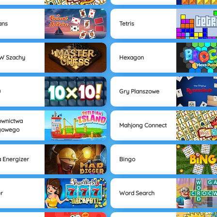
ans
Tetris
W Szachy
Hexagon
0
Gry Planszowe
ownictwa
Mahjong Connect
gowego
 Energizer
Bingo
r
Word Search