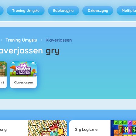
Trening Umysłu
Edukacyjna
Dziewczyny
Multipl
Trening Umysłu
Klaverjassen
Klaverjassen
gry
n 2
Klaverjassen
jong
Gry Logiczne