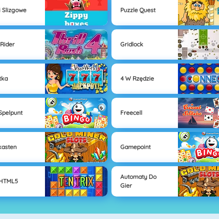
i Slizgowe
Puzzle Quest
 Rider
Gridlock
tka
4 W Rzędzie
Spelpunt
Freecell
kasten
Gamepoint
Automaty Do
 HTML5
Gier