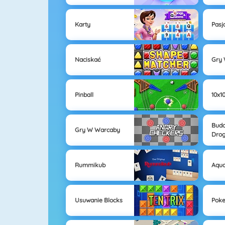
Karty
Pasj
Naciskać
Gry 
Pinball
10x1
Bud
Gry W Warcaby
Dro
Rummikub
Aqua
Usuwanie Blocks
Poke