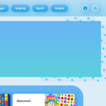
ayer
Wyścig
Sport
Więcej
Bejeweled