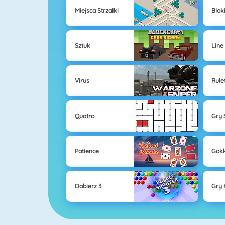
Miejsca Strzałki
Blok
Sztuk
Line
Virus
Rule
Quatro
Gry 
Patience
Gok
Dobierz 3
Gry