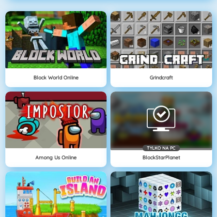
Block World Online
Grindcraft
TYLKO NA PC
Among Us Online
BlockStarPlanet