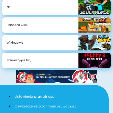
3D
Point And Click
Wikingowie
Przerażające Gry
Ustawienia prywatności
Oswiadczenie o ochronie prywatnosci