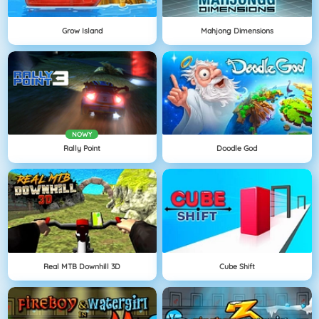
Grow Island
Mahjong Dimensions
NOWY
Rally Point
Doodle God
Real MTB Downhill 3D
Cube Shift