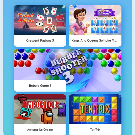
Crescent Pasjans 3
Kings And Queens Solitaire Tripeaks
Bubble Game 3
Among Us Online
TenTrix