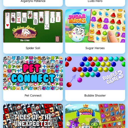
Algerijns Patience
Ludo Hero
Spider Soli
Sugar Heroes
Pet Connect
Bubble Shooter