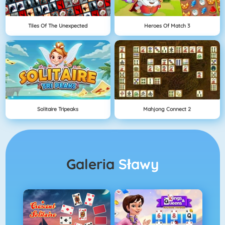
Tiles Of The Unexpected
Heroes Of Match 3
Solitaire Tripeaks
Mahjong Connect 2
Galeria
Sławy