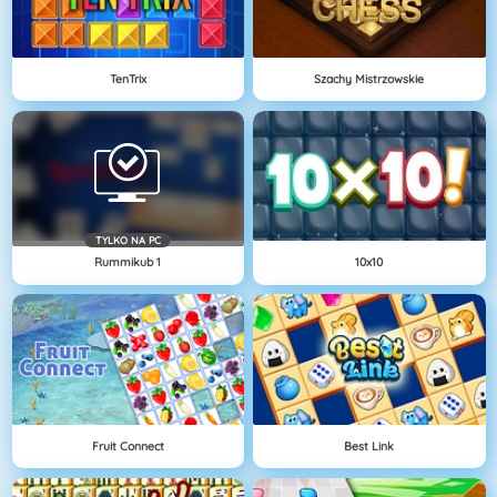
TenTrix
Szachy Mistrzowskie
TYLKO NA PC
Rummikub 1
10x10
Fruit Connect
Best Link