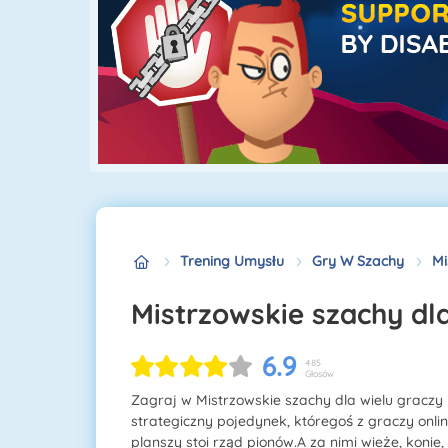
Trening Umysłu
Gry W Szachy
Mi
Mistrzowskie szachy dl
6.9
485
Głosów
Zagraj w Mistrzowskie szachy dla wielu graczy 
strategiczny pojedynek, któregoś z graczy onli
planszy stoi rząd pionów.A za nimi wieże, konie,