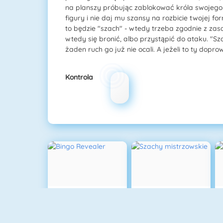
na planszy próbując zablokować króla swojego p
figury i nie daj mu szansy na rozbicie twojej f
to będzie "szach" - wtedy trzeba zgodnie z za
wtedy się bronić, albo przystąpić do ataku. "Sz
żaden ruch go już nie ocali. A jeżeli to ty dop
Kontrola
Bingo Revealer
Szachy Mistrzowskie