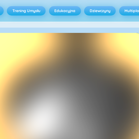
Trening Umysłu
Edukacyjna
Dziewczyny
Multipl