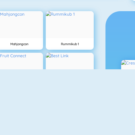
Mahjongcon
Rummikub 1
Fruit Connect
Best Link
C
Tetris
Gold Strike