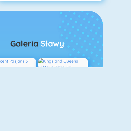
Galeria
Sławy
rescent Pasjans 3
Kings And Queens Solitaire Tripeaks