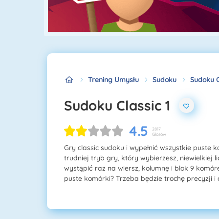
Trening Umysłu
Sudoku
Sudoku C
Sudoku Classic 1
4.5
2817
Głosów
Gry classic sudoku i wypełnić wszystkie puste k
trudniej tryb gry, który wybierzesz, niewielkie
wystąpić raz na wiersz, kolumnę i blok 9 komó
puste komórki? Trzeba będzie trochę precyzji i