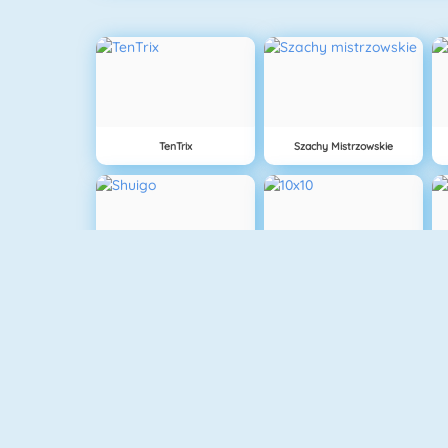
TenTrix
Szachy Mistrzowskie
Shuigo
10x10
Mahjong 4
10x10 Hawai