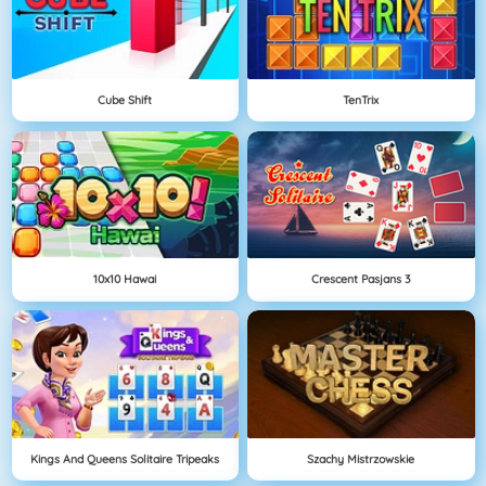
Cube Shift
TenTrix
10x10 Hawai
Crescent Pasjans 3
Kings And Queens Solitaire Tripeaks
Szachy Mistrzowskie