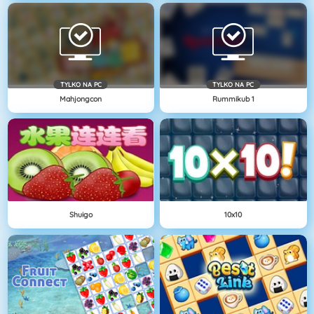
TYLKO NA PC
TYLKO NA PC
Mahjongcon
Rummikub 1
Shuigo
10x10