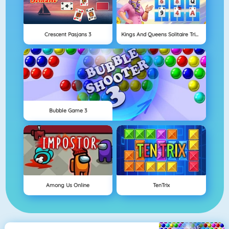
Crescent Pasjans 3
Kings And Queens Solitaire Tripeaks
Bubble Game 3
Among Us Online
TenTrix