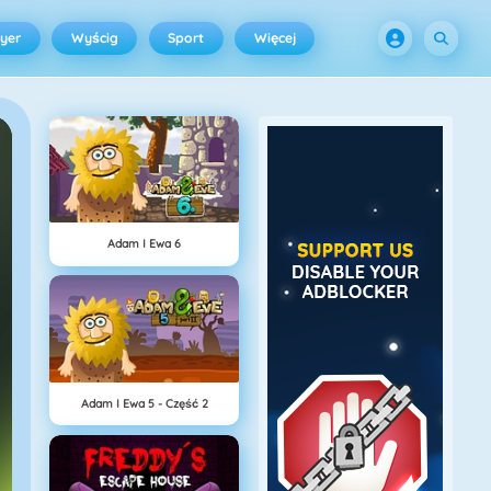
ayer
Wyścig
Sport
Więcej
Adam I Ewa 6
Adam I Ewa 5 - Część 2