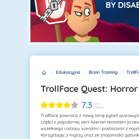
Edukacyjna
Brain Training
TrollF
TrollFace Quest: Horror
7.3
223
Głosów
Trollface powraca z nową serią pytań quizowych
części z popularnej serii Azerion tematem prze
wszelkiego rodzaju scenami i postaciami z najstr
Korzystając z myszy oraz ze znajomości gatunk