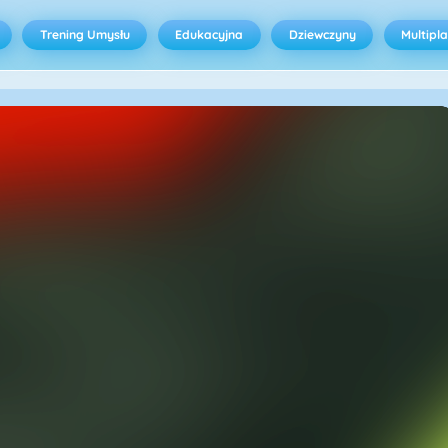
Trening Umysłu
Edukacyjna
Dziewczyny
Multipl