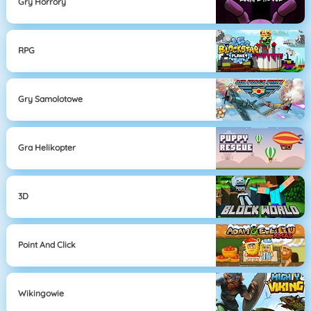
Gry Horrory
RPG
Gry Samolotowe
Gra Helikopter
3D
Point And Click
Wikingowie