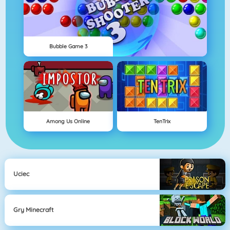
Bubble Game 3
Among Us Online
TenTrix
Uciec
Gry Minecraft