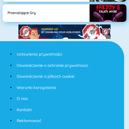
Przerażające Gry
Ustawienia prywatności
Oswiadczenie o ochronie prywatnosci
Oswiadczenie o plikach cookie
Warunki korzystania
O nas
Kontakt
Reklamować