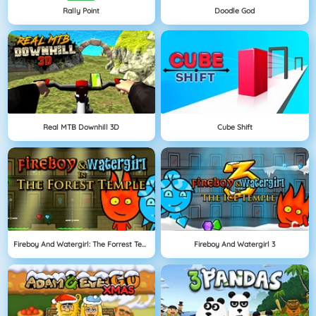
Rally Point
Doodle God
Real MTB Downhill 3D
Cube Shift
Fireboy And Watergirl: The Forrest Temple
Fireboy And Watergirl 3