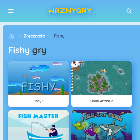
Zręczność
Fishy
fishy
gry
Fishy 1
Shark Attack 2