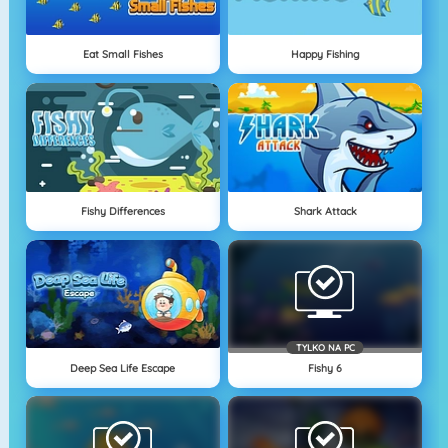
Eat Small Fishes
Happy Fishing
Fishy Differences
Shark Attack
TYLKO NA PC
Deep Sea Life Escape
Fishy 6