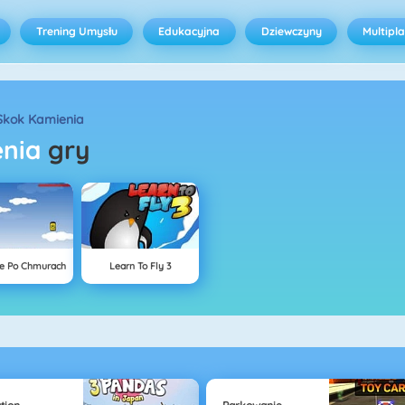
Trening Umysłu
Edukacyjna
Dziewczyny
Multipl
Skok Kamienia
enia
gry
e Po Chmurach
Learn To Fly 3