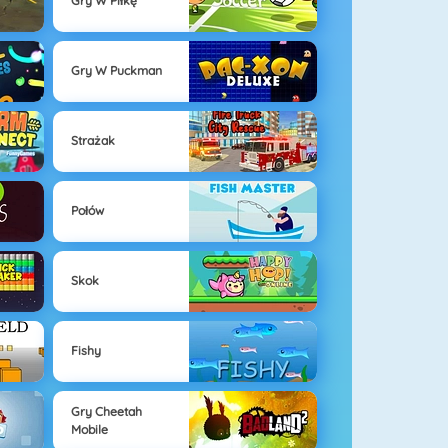
Gry W Piłkę
Gry W Puckman
Strażak
Połów
Skok
Fishy
Gry Cheetah
Mobile