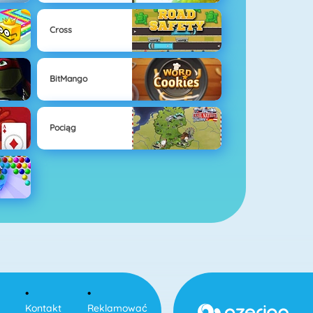
Cross
BitMango
Pociąg
Kontakt
Reklamować