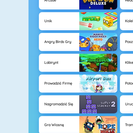
Arcade
Reac
Unik
Kole
Angry Birds Gry
Posz
Labirynt
Klik
Prowadzić Firmę
Poto
Nagromadzić Się
Uruc
Gra Wiosną
Tram