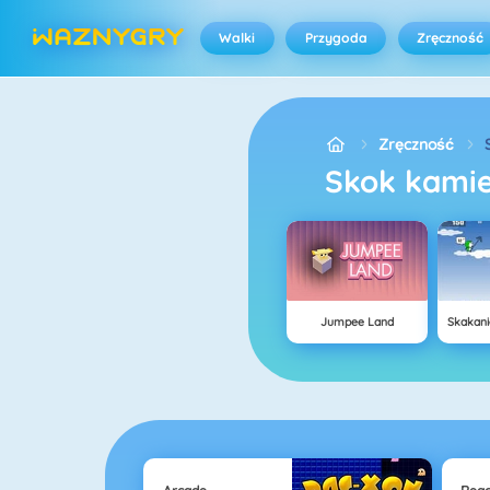
Walki
Przygoda
Zręczność
Zręczność
skok kami
Jumpee Land
Skakani