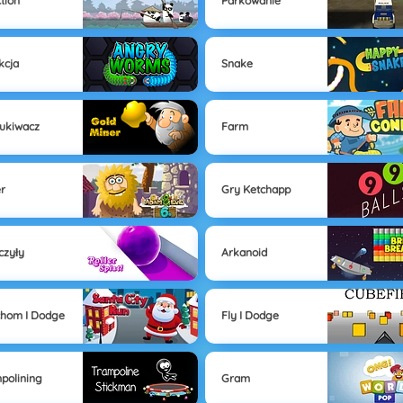
tion
Parkowanie
kcja
Snake
ukiwacz
Farm
er
Gry Ketchapp
czyły
Arkanoid
hom I Dodge
Fly I Dodge
polining
Gram