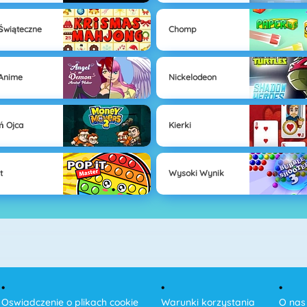
Świąteczne
Chomp
Anime
Nickelodeon
ń Ojca
Kierki
t
Wysoki Wynik
Oswiadczenie o plikach cookie
Warunki korzystania
O nas