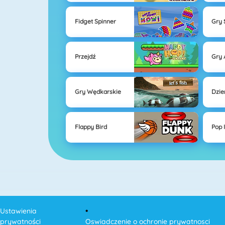
Fidget Spinner
Gry 
Przejdź
Gry 
Gry Wędkarskie
Dzie
Flappy Bird
Pop I
Ustawienia
prywatności
Oswiadczenie o ochronie prywatnosci