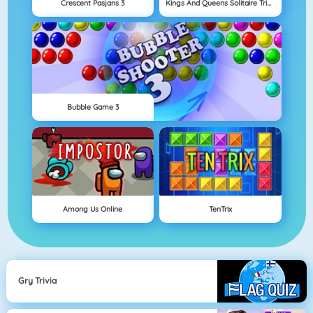
Crescent Pasjans 3
Kings And Queens Solitaire Tripeaks
Bubble Game 3
Among Us Online
TenTrix
Gry Trivia