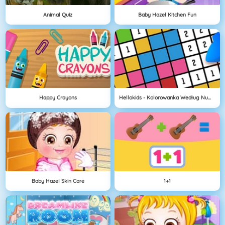
Animal Quiz
Baby Hazel Kitchen Fun
Happy Crayons
Hellokids - Kolorowanka Według Numerów
Baby Hazel Skin Care
1+1