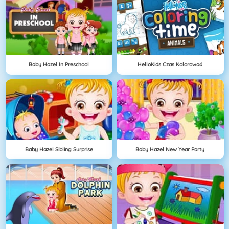
Baby Hazel In Preschool
HelloKids Czas Kolorować
Baby Hazel Sibling Surprise
Baby Hazel New Year Party