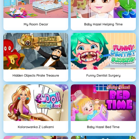
My Room Decor
Baby Hazel Helping Time
Hidden Objects Pirate Treasure
Funny Dentist Surgery
Kolorowanka Z Lalkami
Baby Hazel Bed Time